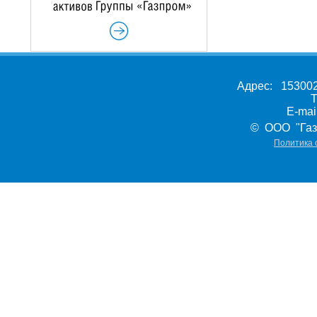
Адрес: 153002,
Т
E-ma
© ООО "Газ
Политика 