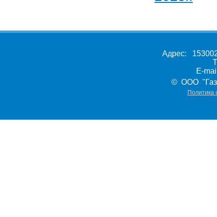
Адрес: 153002,
Т
E-ma
© ООО "Газ
Политика 