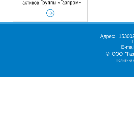
Адрес: 153002,
Т
E-ma
© ООО "Газ
Политика 