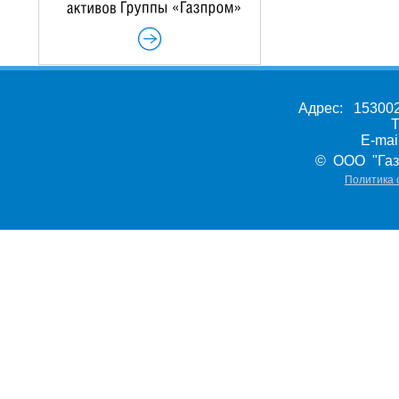
Адрес: 153002,
Т
E-ma
© ООО "Газ
Политика 