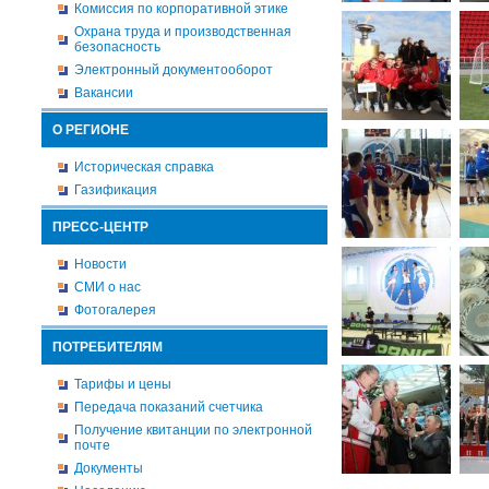
Комиссия по корпоративной этике
Охрана труда и производственная
безопасность
Электронный документооборот
Вакансии
О РЕГИОНЕ
Историческая справка
Газификация
ПРЕСС-ЦЕНТР
Новости
СМИ о нас
Фотогалерея
ПОТРЕБИТЕЛЯМ
Тарифы и цены
Передача показаний счетчика
Получение квитанции по электронной
почте
Документы