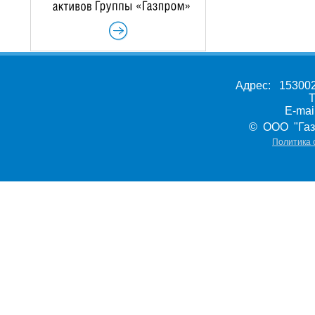
Адрес: 153002,
Т
E-ma
© ООО "Газ
Политика 