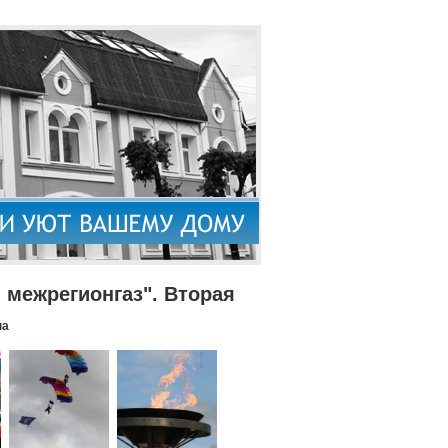
межрегионгаз". Вторая
па