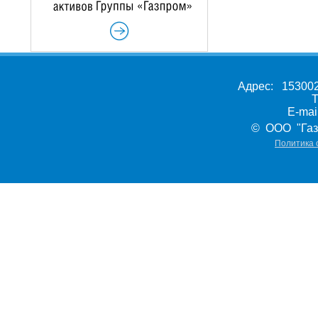
Адрес: 153002,
Т
E-ma
© ООО "Газ
Политика 