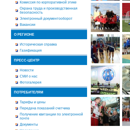
Комиссия по корпоративной этике
Охрана труда и производственная
безопасность
Электронный документооборот
Вакансии
О РЕГИОНЕ
Историческая справка
Газификация
ПРЕСС-ЦЕНТР
Новости
СМИ о нас
Фотогалерея
ПОТРЕБИТЕЛЯМ
Тарифы и цены
Передача показаний счетчика
Получение квитанции по электронной
почте
Документы