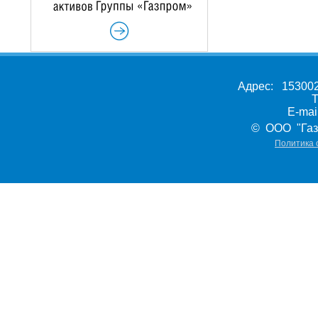
Адрес: 153002,
Т
E-ma
© ООО "Газ
Политика 