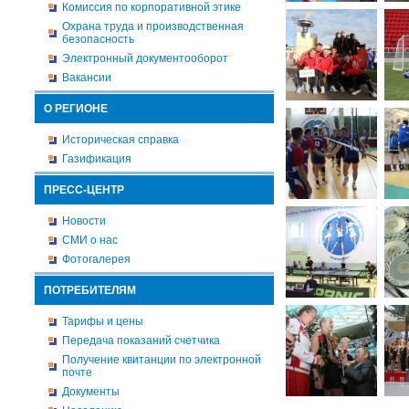
Комиссия по корпоративной этике
Охрана труда и производственная
безопасность
Электронный документооборот
Вакансии
О РЕГИОНЕ
Историческая справка
Газификация
ПРЕСС-ЦЕНТР
Новости
СМИ о нас
Фотогалерея
ПОТРЕБИТЕЛЯМ
Тарифы и цены
Передача показаний счетчика
Получение квитанции по электронной
почте
Документы