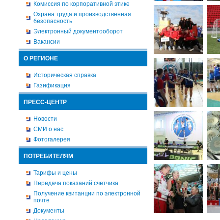
Комиссия по корпоративной этике
Охрана труда и производственная
безопасность
Электронный документооборот
Вакансии
О РЕГИОНЕ
Историческая справка
Газификация
ПРЕСС-ЦЕНТР
Новости
СМИ о нас
Фотогалерея
ПОТРЕБИТЕЛЯМ
Тарифы и цены
Передача показаний счетчика
Получение квитанции по электронной
почте
Документы