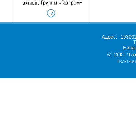
Адрес: 153002,
Т
E-ma
© ООО "Газ
Политика 