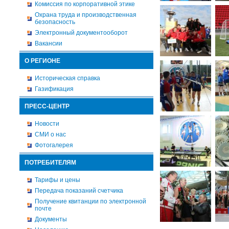
Комиссия по корпоративной этике
Охрана труда и производственная
безопасность
Электронный документооборот
Вакансии
О РЕГИОНЕ
Историческая справка
Газификация
ПРЕСС-ЦЕНТР
Новости
СМИ о нас
Фотогалерея
ПОТРЕБИТЕЛЯМ
Тарифы и цены
Передача показаний счетчика
Получение квитанции по электронной
почте
Документы