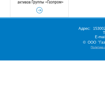
Адрес: 153002,
Т
E-ma
© ООО "Газ
Политика 