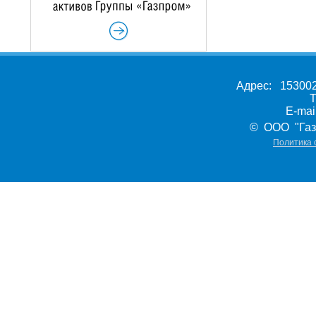
Адрес: 153002,
Т
E-ma
© ООО "Газ
Политика 