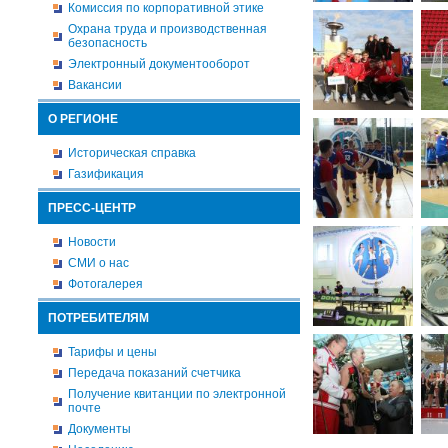
Комиссия по корпоративной этике
Охрана труда и производственная
безопасность
Электронный документооборот
Вакансии
О РЕГИОНЕ
Историческая справка
Газификация
ПРЕСС-ЦЕНТР
Новости
СМИ о нас
Фотогалерея
ПОТРЕБИТЕЛЯМ
Тарифы и цены
Передача показаний счетчика
Получение квитанции по электронной
почте
Документы