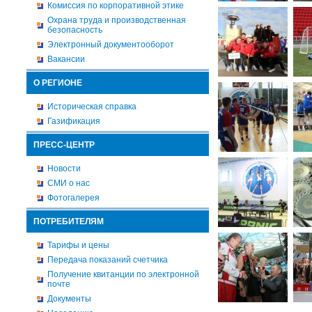
Комиссия по корпоративной этике
Охрана труда и производственная
безопасность
Электронный документооборот
Вакансии
О РЕГИОНЕ
Историческая справка
Газификация
ПРЕСС-ЦЕНТР
Новости
СМИ о нас
Фотогалерея
ПОТРЕБИТЕЛЯМ
Тарифы и цены
Передача показаний счетчика
Получение квитанции по электронной
почте
Документы