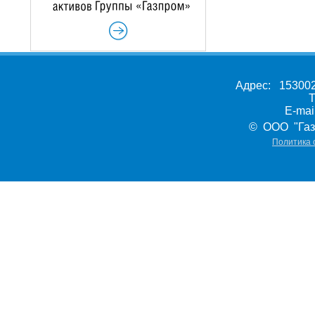
Адрес: 153002,
Т
E-ma
© ООО "Газ
Политика 