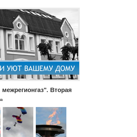
межрегионгаз". Вторая
па