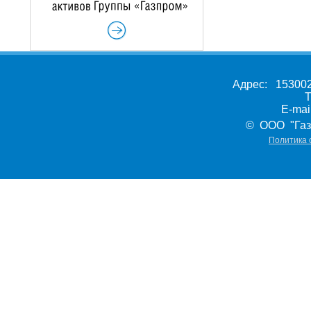
Адрес: 153002,
Т
E-ma
© ООО "Газ
Политика 