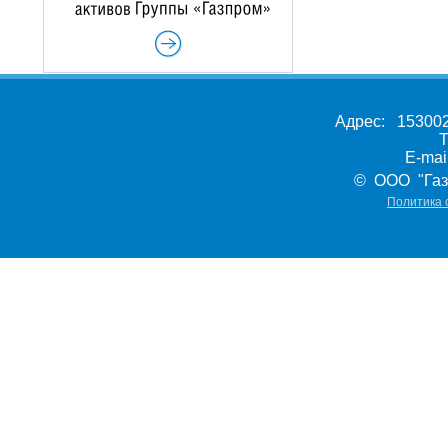
Адрес: 153002,
Т
E-ma
© ООО "Газ
Политика 