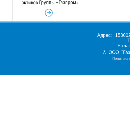
Адрес: 153002,
Т
E-ma
© ООО "Газ
Политика 