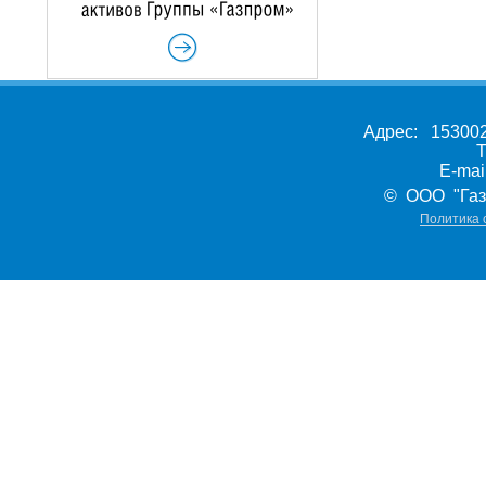
Адрес: 153002,
Т
E-ma
© ООО "Газ
Политика 