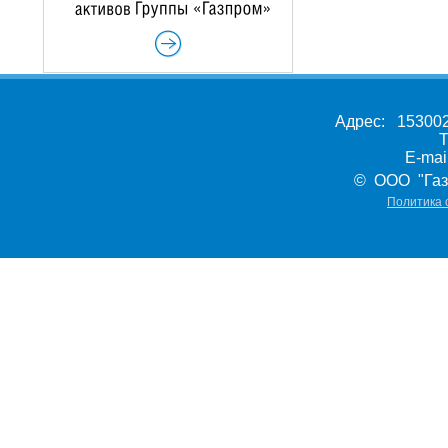
Адрес: 153002,
Т
E-ma
© ООО "Газ
Политика 