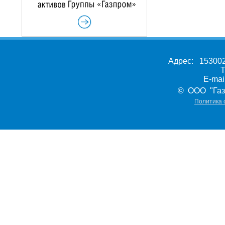
Адрес: 153002,
Т
E-ma
© ООО "Газ
Политика 