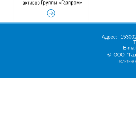
Адрес: 153002,
Т
E-ma
© ООО "Газ
Политика 