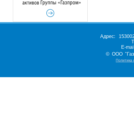
Адрес: 153002,
Т
E-ma
© ООО "Газ
Политика 