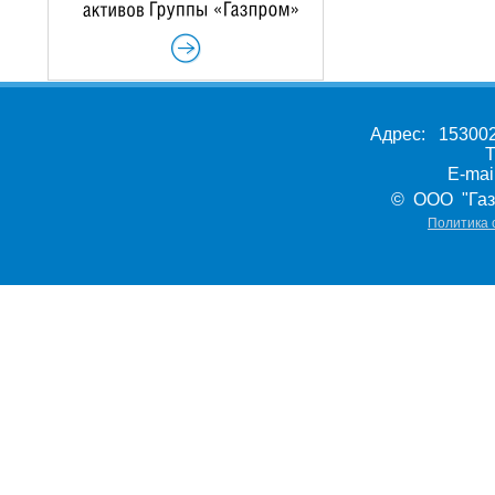
Адрес: 153002,
Т
E-ma
© ООО "Газ
Политика 