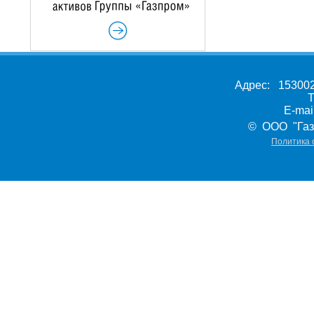
Адрес: 153002,
Т
E-ma
© ООО "Газ
Политика 