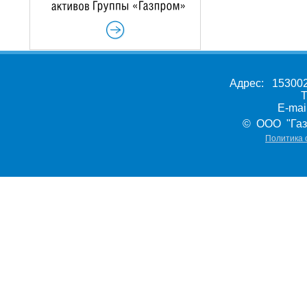
Адрес: 153002,
Т
E-ma
© ООО "Газ
Политика 