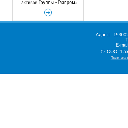
Адрес: 153002,
Т
E-ma
© ООО "Газ
Политика 