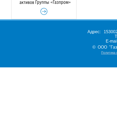
Адрес: 153002,
Т
E-ma
© ООО "Газ
Политика 