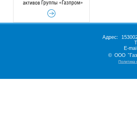
Адрес: 153002,
Т
E-ma
© ООО "Газ
Политика 