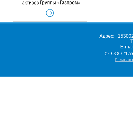
Адрес: 153002,
Т
E-ma
© ООО "Газ
Политика 