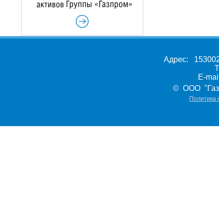
Адрес: 153002,
Т
E-ma
© ООО "Газ
Политика 