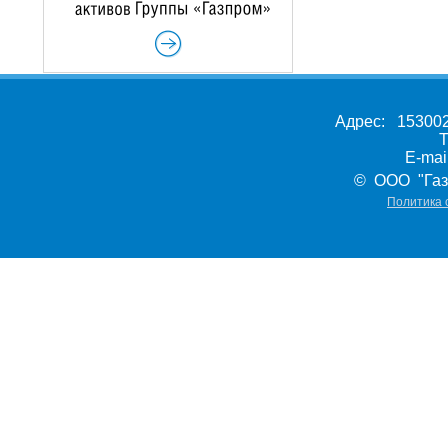
Адрес: 153002,
Т
E-ma
© ООО "Газ
Политика 