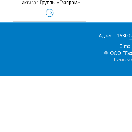
Адрес: 153002,
Т
E-ma
© ООО "Газ
Политика 