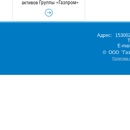
Адрес: 153002,
Т
E-ma
© ООО "Газ
Политика 