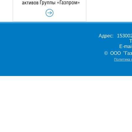
Адрес: 153002,
Т
E-ma
© ООО "Газ
Политика 