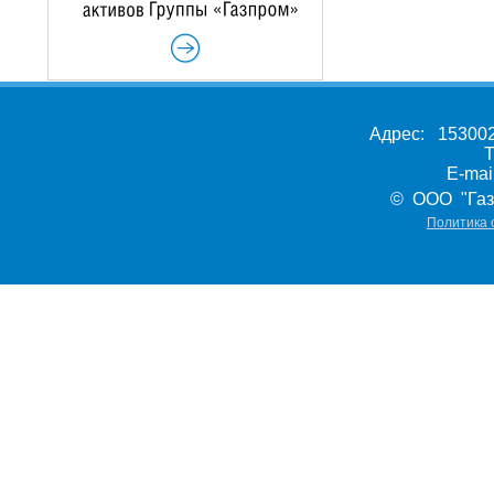
Адрес: 153002,
Т
E-ma
© ООО "Газ
Политика 