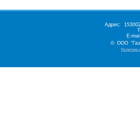
Адрес: 153002,
Т
E-ma
© ООО "Газ
Политика 