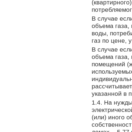
(квартирного
потребляемого
В случае есл
объема газа,
воды, потреб
газ по цене, 
В случае есл
объема газа,
помещений (ж
используемы
индивидуальн
рассчитывает
указанной в п
1.4. На нужды
электрическо
(или) иного 
собственност
домах, - 5,77 