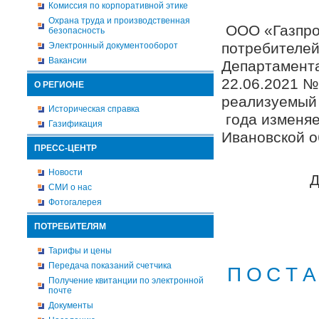
Комиссия по корпоративной этике
Охрана труда и производственная
ООО «Газпро
безопасность
потребителей
Электронный документооборот
Вакансии
Департамента
22.06.2021 №
О РЕГИОНЕ
реализуемый 
Историческая справка
года изменяе
Газификация
Ивановской о
ПРЕСС-ЦЕНТР
Новости
СМИ о нас
Фотогалерея
ПОТРЕБИТЕЛЯМ
Тарифы и цены
Передача показаний счетчика
П О С Т А
Получение квитанции по электронной
почте
Документы