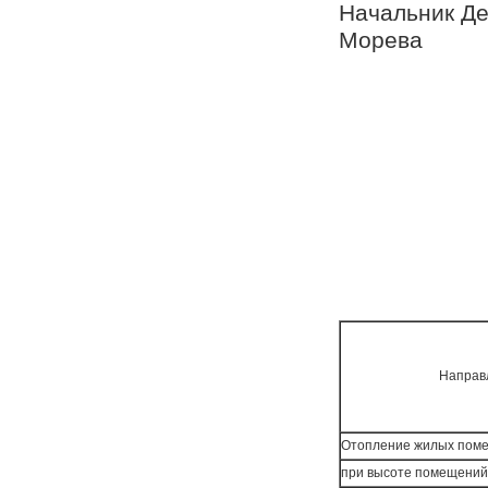
Начал
Морева
Направл
Отопление жилых помещ
при высоте помещений 