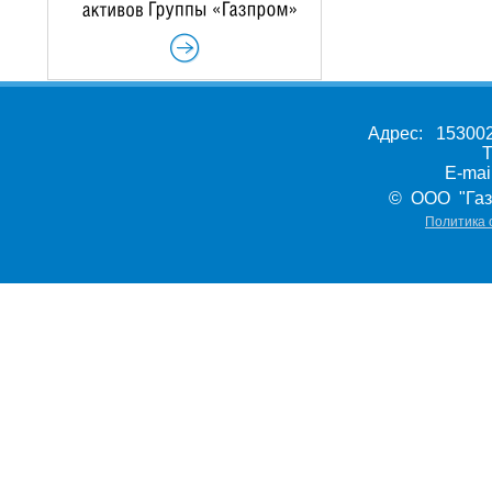
Адрес: 153002,
Т
E-ma
© ООО "Газ
Политика 