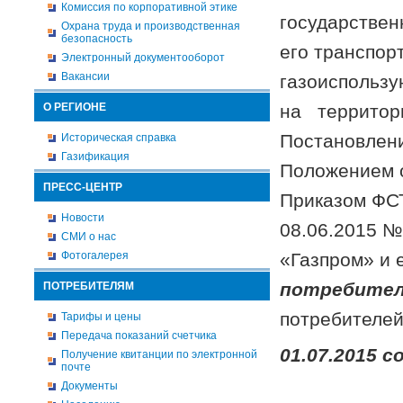
Комиссия по корпоративной этике
государствен
Охрана труда и производственная
безопасность
его транспор
Электронный документооборот
Вакансии
газоиспользу
О РЕГИОНЕ
на территор
Постановлен
Историческая справка
Газификация
Положением 
ПРЕСС-ЦЕНТР
Приказом ФСТ
Новости
08.06.2015 №
СМИ о нас
Фотогалерея
«Газпром» и
потребител
ПОТРЕБИТЕЛЯМ
потребителей
Тарифы и цены
Передача показаний счетчика
01.07.2015
с
Получение квитанции по электронной
почте
Документы