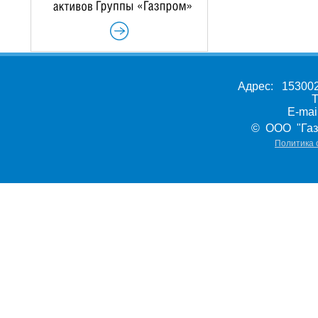
Адрес: 153002,
Т
E-ma
© ООО "Газ
Политика 