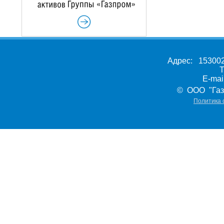
Адрес: 153002,
Т
E-ma
© ООО "Газ
Политика 