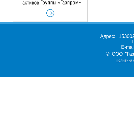
Адрес: 153002,
Т
E-ma
© ООО "Газ
Политика 