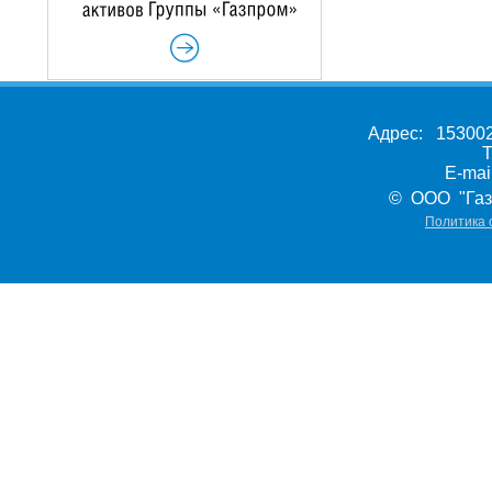
Адрес: 153002,
Т
E-ma
© ООО "Газ
Политика 