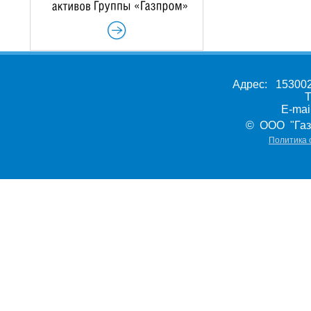
Адрес: 153002,
Т
E-ma
© ООО "Газ
Политика 