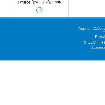
Адрес: 153002,
Т
E-ma
© ООО "Газ
Политика 