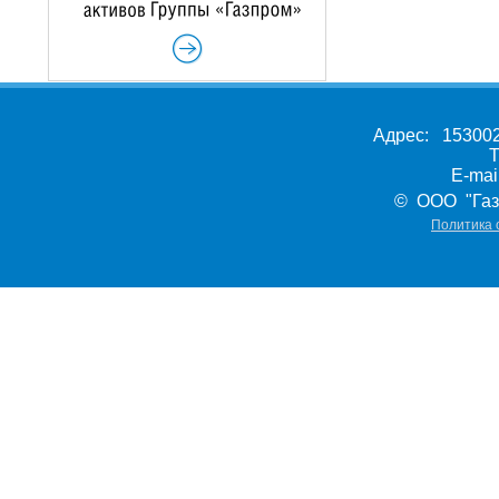
Адрес: 153002,
Т
E-ma
© ООО "Газ
Политика 