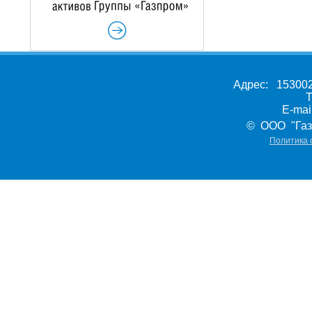
Адрес: 153002,
Т
E-ma
© ООО "Газ
Политика 