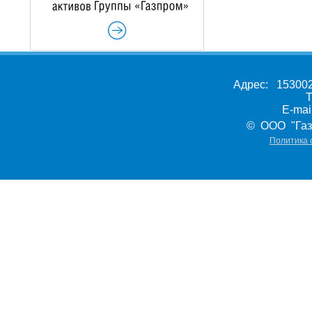
Адрес: 153002,
Т
E-ma
© ООО "Газ
Политика 