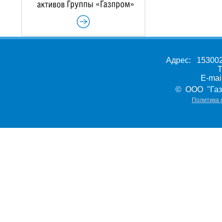
Адрес: 153002,
Т
E-ma
© ООО "Газ
Политика 