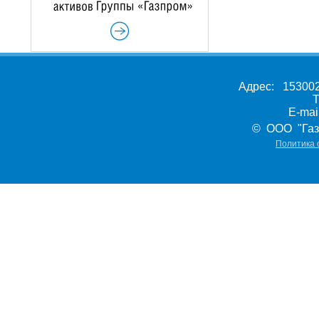
Адрес: 153002,
Т
E-ma
© ООО "Газ
Политика 