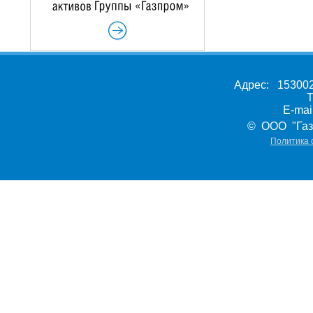
Адрес: 153002,
Т
E-ma
© ООО "Газ
Политика 