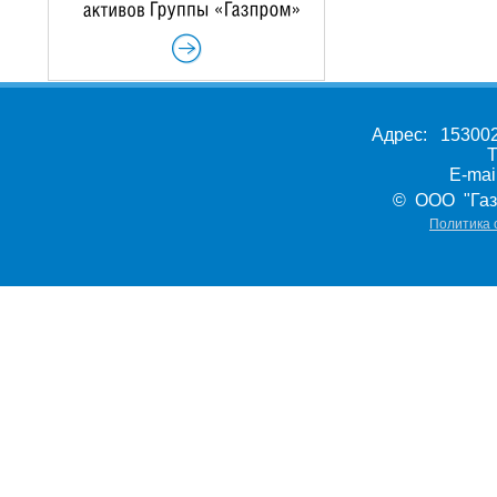
Адрес: 153002,
Т
E-ma
© ООО "Газ
Политика 