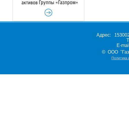
Адрес: 153002,
Т
E-ma
© ООО "Газ
Политика 